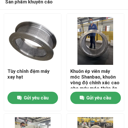
Sản phẩm khuyến cáo
Tùy chỉnh đệm máy
Khuôn ép viên máy
xay hạt
móc Shanbao, khuôn
vòng độ chính xác cao
cho máy móc thức ăn
Trang chủ
chăn nuôi
Gửi yêu cầu
Gửi yêu cầu
Các sản phẩm
Video