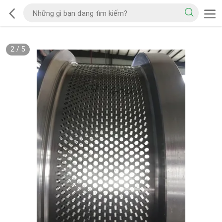
2
/
5