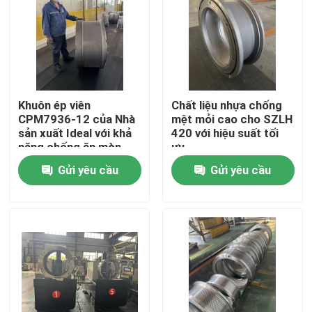
Về chúng tôi
Tham quan nhà máy
Khuôn ép viên
Chất liệu nhựa chống
CPM7936-12 của Nhà
mệt mỏi cao cho SZLH
Kiểm soát chất lượng
sản xuất Ideal với khả
420 với hiệu suất tối
năng chống ăn mòn
ưu
cao
Gửi yêu cầu
Gửi yêu cầu
Liên hệ chúng tôi
Tin tức
Các trường hợp
Yêu cầu báo giá