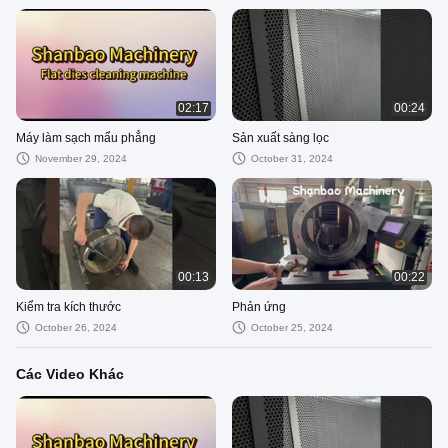
02:17
00:24
Máy làm sạch mẩu phẳng
Sản xuất sàng lọc
November 29, 2024
October 31, 2024
00:13
00:22
Kiểm tra kích thước
Phản ứng
October 26, 2024
October 25, 2024
Các Video Khác