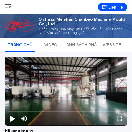
Liên Hệ
Sichuan Meishan Shanbao Machine Mould
Co., Ltd.
Chất Lượng Nhà Máy Hạt Chết, Vật Liệu Đúc Phẳng
Nhà Sản Xuất Từ ​​Trung Quốc
TRANG CHỦ
VIDEO
DANH SÁCH PHÁT
WEBSITE
Hồ sơ công ty