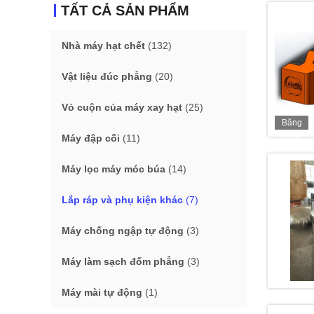
TẤT CẢ SẢN PHẨM
Nhà máy hạt chết
(132)
Vật liệu đúc phẳng
(20)
Vỏ cuộn của máy xay hạt
(25)
Băng
hình
Máy đập cối
(11)
Máy lọc máy móc búa
(14)
Lắp ráp và phụ kiện khác
(7)
Máy chống ngập tự động
(3)
Máy làm sạch đốm phẳng
(3)
Máy mài tự động
(1)