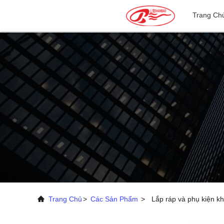
Trang Ch
Trang Chủ
>
Các Sản Phẩm
>
Lắp ráp và phụ kiện k