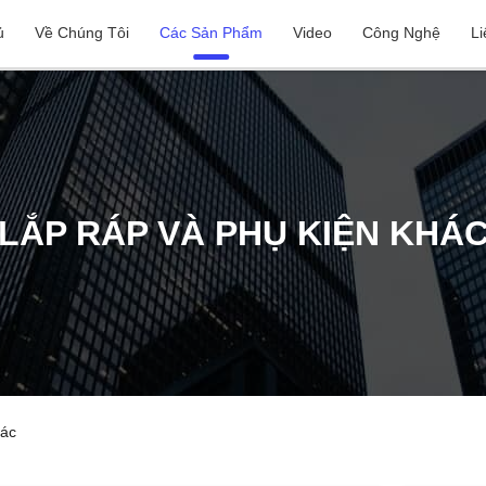
ủ
Về Chúng Tôi
Các Sản Phẩm
Video
Công Nghệ
Li
LẮP RÁP VÀ PHỤ KIỆN KHÁ
hác