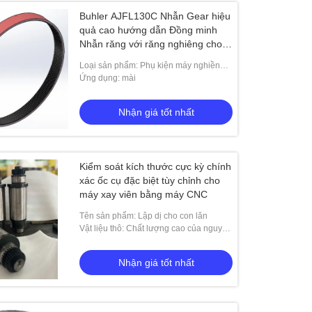
Buhler AJFL130C Nhẫn Gear hiệu
quả cao hướng dẫn Đồng minh
Nhẫn răng với răng nghiêng cho
máy bột siêu mịn
Loại sản phẩm: Phụ kiện máy nghiền
bột siêu mịn
Ứng dụng: mài
Nhận giá tốt nhất
Kiểm soát kích thước cực kỳ chính
xác ốc cụ đặc biệt tùy chỉnh cho
máy xay viên bằng máy CNC
Tên sản phẩm: Lập dị cho con lăn
Vật liệu thô: Chất lượng cao của nguyên
liệu thô
Nhận giá tốt nhất