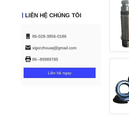
LIÊN HỆ CHÚNG TÔI
86-028-3856-0186
vigorzhouwj@gmail.com
86--89989785
Liên hệ ngay