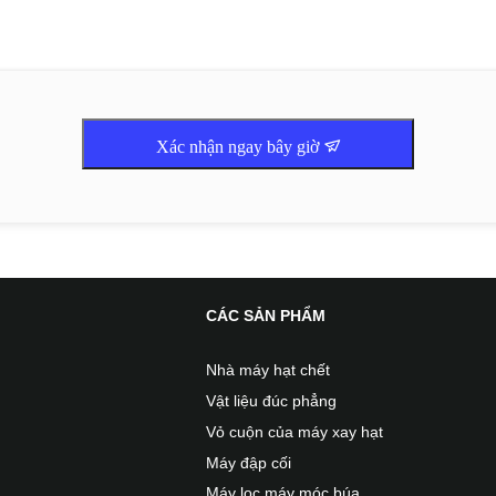
Xác nhận ngay bây giờ
CÁC SẢN PHẨM
Nhà máy hạt chết
Vật liệu đúc phẳng
Vỏ cuộn của máy xay hạt
Máy đập cối
Máy lọc máy móc búa