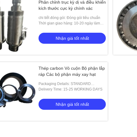
Phân chỉnh trục kỳ dị và điều khiển
kích thước cực kỳ chính xác
chi tiết đóng gói: Đóng gói tiêu chuẩn
Thời gian giao hàng: 10-20 ngày làm
việc
Nhận giá tốt nhất
Thép carbon Vỏ cuộn Bộ phận lắp
ráp Các bộ phận máy xay hạt
Packaging Details: STANDARD
PACKING
Delivery Time: 15-25 WORKING DAYS
Nhận giá tốt nhất