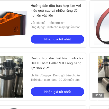
Hướng dẫn đầu búa hợp kim với
hiệu quả cao và nhiều răng để
nghiền vật liệu
Vật liệu thô: Thép hợp kim
Ứng dụng: Dành cho máy nghiền bột
siêu mịn
Nhận giá tốt nhất
Đường trục đặc biệt tùy chỉnh cho
BUHLER52 Pellet Mill Tăng năng
lực sản xuất
chi tiết đóng gói: Đóng gói tiêu chuẩn
Thời gian giao hàng: 10-20 ngày làm
việc
Nhận giá tốt nhất
Băng
hình