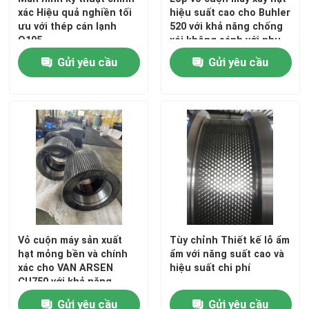
xác Hiệu quả nghiền tối
hiệu suất cao cho Buhler
ưu với thép cán lạnh
520 với khả năng chống
Q195
xói không sánh với nhu
cầu sản xuất
Gửi yêu cầu
Gửi yêu cầu
Vỏ cuộn máy sản xuất
Tùy chỉnh Thiết kế lỗ ẩm
hạt mỏng bền và chính
ẩm với năng suất cao và
xác cho VAN ARSEN
hiệu suất chi phí
CU750 với khả năng
chống mòn cao
Gửi yêu cầu
Gửi yêu cầu