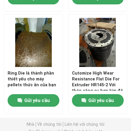
Ring Die là thành phần
Cutomize High Wear
thiết yếu cho máy
Resistance Flat Die For
pellets thức ăn của bạn
Extruder HR145-2 Với
thép công cụ hợp kim độ
cứng cao
Gửi yêu cầu
Gửi yêu cầu
Nhà
Về chúng tôi
Liên hệ với chúng tôi